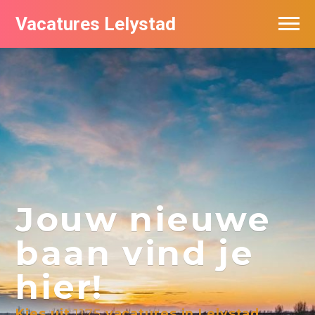
Vacatures Lelystad
Vacatures per bedrijf in Lelystad
De populairste vacatures in Lelystad
Nieuwsbrief feed
Jouw nieuwe
baan vind je
hier!
Kies uit
1175
vacatures in Lelystad