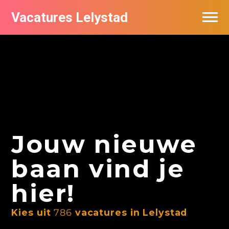
Vacatures Lelystad
Vacatures per bedrijf in Lelystad
De populairste vacatures in Lelystad
Nieuwsbrief feed
Jouw nieuwe
baan vind je
hier!
Kies uit
786
vacatures in Lelystad