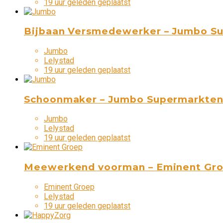
19 uur geleden geplaatst
Bijbaan Versmedewerker – Jumbo Su
Jumbo
Lelystad
19 uur geleden geplaatst
Schoonmaker – Jumbo Supermarkten 
Jumbo
Lelystad
19 uur geleden geplaatst
Meewerkend voorman – Eminent Groe
Eminent Groep
Lelystad
19 uur geleden geplaatst