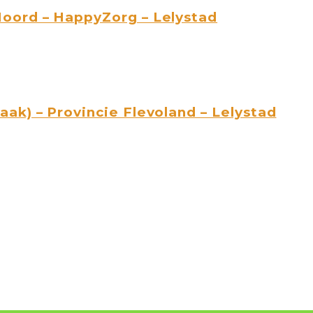
oord – HappyZorg – Lelystad
ak) – Provincie Flevoland – Lelystad