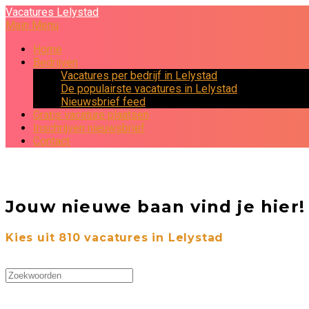
Vacatures Lelystad
Main Menu
Home
Bedrijven
Vacatures per bedrijf in Lelystad
De populairste vacatures in Lelystad
Nieuwsbrief feed
Gratis vacature plaatsen
Inschrijven nieuwsbrief
Contact
Jouw nieuwe baan vind je hier!
Kies uit
810
vacatures in Lelystad