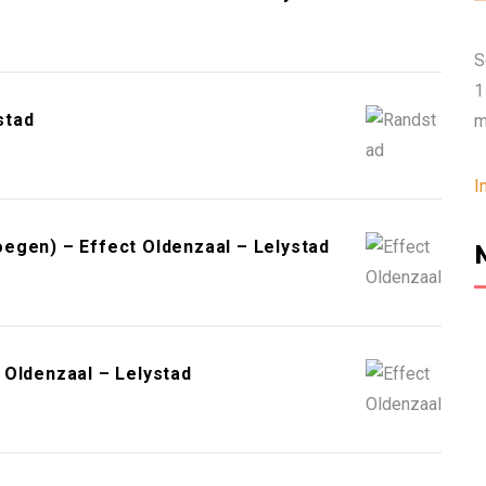
S
1
stad
m
I
egen) – Effect Oldenzaal – Lelystad
 Oldenzaal – Lelystad