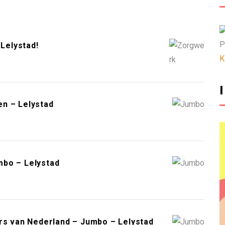
P
Lelystad!
K
n – Lelystad
mbo – Lelystad
ers van Nederland – Jumbo – Lelystad