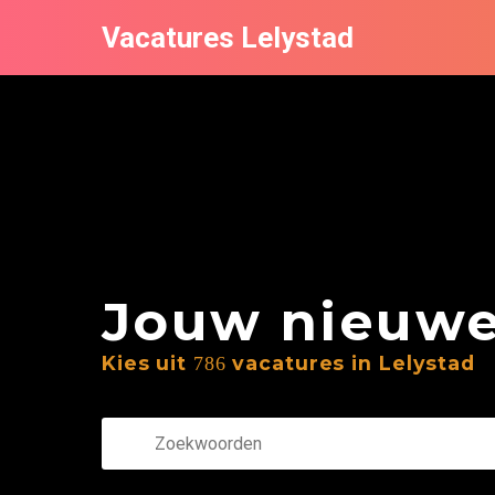
Vacatures Lelystad
Jouw nieuwe 
Kies uit
vacatures in Lelystad
786