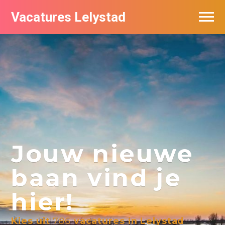
Vacatures Lelystad
Vacatures per bedrijf in Lelystad
De populairste vacatures in Lelystad
Nieuwsbrief feed
Jouw nieuwe
baan vind je
hier!
Kies uit
786
vacatures in Lelystad