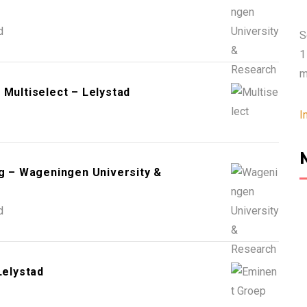
d
S
1
m
 Multiselect – Lelystad
I
ng – Wageningen University &
d
elystad