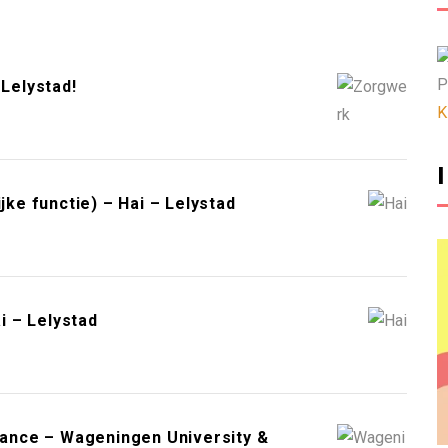
P
Lelystad!
K
jke functie) – Hai – Lelystad
 – Lelystad
urance – Wageningen University &