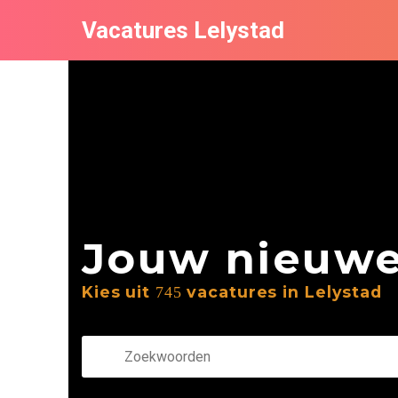
Vacatures Lelystad
Jouw nieuwe 
Kies uit
vacatures in Lelystad
745