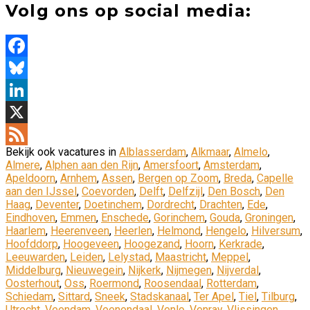
Volg ons op social media:
Facebook
Bluesky
LinkedIn
X
Bekijk ook vacatures in
Alblasserdam
,
Alkmaar
,
Almelo
,
Feed
Almere
,
Alphen aan den Rijn
,
Amersfoort
,
Amsterdam
,
Apeldoorn
,
Arnhem
,
Assen
,
Bergen op Zoom
,
Breda
,
Capelle
aan den IJssel
,
Coevorden
,
Delft
,
Delfzijl
,
Den Bosch
,
Den
Haag
,
Deventer
,
Doetinchem
,
Dordrecht
,
Drachten
,
Ede
,
Eindhoven
,
Emmen
,
Enschede
,
Gorinchem
,
Gouda
,
Groningen
,
Haarlem
,
Heerenveen
,
Heerlen
,
Helmond
,
Hengelo
,
Hilversum
,
Hoofddorp
,
Hoogeveen
,
Hoogezand
,
Hoorn
,
Kerkrade
,
Leeuwarden
,
Leiden
,
Lelystad
,
Maastricht
,
Meppel
,
Middelburg
,
Nieuwegein
,
Nijkerk
,
Nijmegen
,
Nijverdal
,
Oosterhout
,
Oss
,
Roermond
,
Roosendaal
,
Rotterdam
,
Schiedam
,
Sittard
,
Sneek
,
Stadskanaal
,
Ter Apel
,
Tiel
,
Tilburg
,
Utrecht
,
Veendam
,
Veenendaal
,
Venlo
,
Venray
,
Vlissingen
,