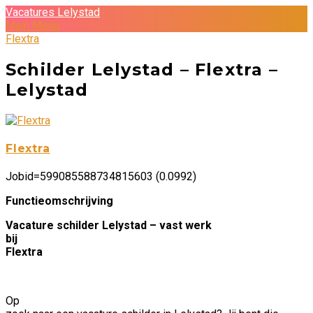
Vacatures Lelystad
Main Menu
Flextra
Schilder Lelystad – Flextra –
Lelystad
Flextra
Jobid=599085588734815603 (0.0992)
Functieomschrijving
Vacature schilder Lelystad – vast werk
bij
Flextra
Op