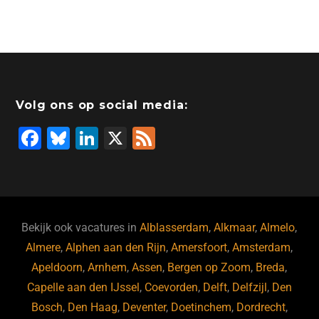
Volg ons op social media:
F
Bl
Li
X
F
a
u
n
e
c
e
k
e
e
s
e
d
b
ky
dI
Bekijk ook vacatures in
Alblasserdam
,
Alkmaar
,
Almelo
,
o
n
Almere
,
Alphen aan den Rijn
,
Amersfoort
,
Amsterdam
,
Apeldoorn
,
Arnhem
,
Assen
,
Bergen op Zoom
,
Breda
,
o
Capelle aan den IJssel
,
Coevorden
,
Delft
,
Delfzijl
,
Den
k
Bosch
,
Den Haag
,
Deventer
,
Doetinchem
,
Dordrecht
,