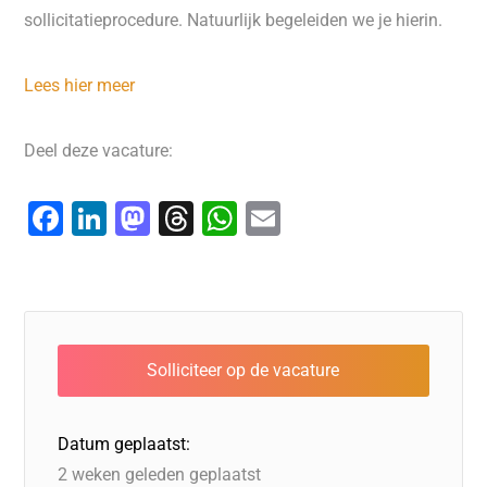
sollicitatieprocedure. Natuurlijk begeleiden we je hierin.
Lees hier meer
Deel deze vacature:
F
Li
M
T
W
E
a
n
a
hr
h
m
c
k
st
e
at
ai
e
e
o
a
s
l
b
dI
d
d
A
o
n
o
s
p
o
n
p
Datum geplaatst:
k
2 weken geleden geplaatst