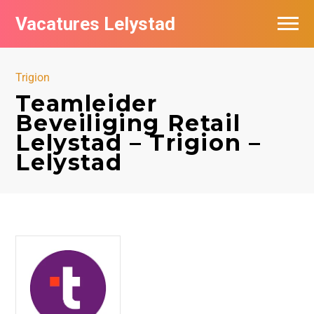
Vacatures Lelystad
Vacatures per bedrijf in Lelystad
Trigion
De populairste vacatures in Lelystad
Teamleider
Beveiliging Retail
Nieuwsbrief feed
Lelystad – Trigion –
Lelystad