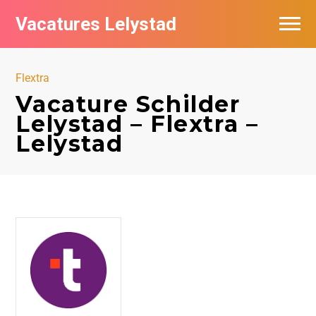
Vacatures Lelystad
Vacatures per bedrijf in Lelystad
Flextra
De populairste vacatures in Lelystad
Vacature Schilder
Lelystad – Flextra –
Nieuwsbrief feed
Lelystad