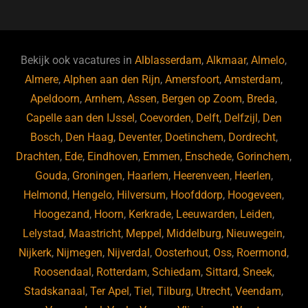
c
e
k
e
e
s
e
d
b
ky
dI
Bekijk ook vacatures in
Alblasserdam
,
Alkmaar
,
Almelo
,
o
n
Almere
,
Alphen aan den Rijn
,
Amersfoort
,
Amsterdam
,
Apeldoorn
,
Arnhem
,
Assen
,
Bergen op Zoom
,
Breda
,
o
Capelle aan den IJssel
,
Coevorden
,
Delft
,
Delfzijl
,
Den
k
Bosch
,
Den Haag
,
Deventer
,
Doetinchem
,
Dordrecht
,
Drachten
,
Ede
,
Eindhoven
,
Emmen
,
Enschede
,
Gorinchem
,
Gouda
,
Groningen
,
Haarlem
,
Heerenveen
,
Heerlen
,
Helmond
,
Hengelo
,
Hilversum
,
Hoofddorp
,
Hoogeveen
,
Hoogezand
,
Hoorn
,
Kerkrade
,
Leeuwarden
,
Leiden
,
Lelystad
,
Maastricht
,
Meppel
,
Middelburg
,
Nieuwegein
,
Nijkerk
,
Nijmegen
,
Nijverdal
,
Oosterhout
,
Oss
,
Roermond
,
Roosendaal
,
Rotterdam
,
Schiedam
,
Sittard
,
Sneek
,
Stadskanaal
,
Ter Apel
,
Tiel
,
Tilburg
,
Utrecht
,
Veendam
,