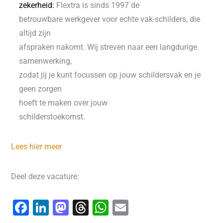
zekerheid:
Flextra is sinds 1997 de
betrouwbare werkgever voor echte vak-schilders, die
altijd zijn
afspraken nakomt. Wij streven naar een langdurige
samenwerking,
zodat jij je kunt focussen op jouw schildersvak en je
geen zorgen
hoeft te maken over jouw
schilderstoekomst.
Lees hier meer
Deel deze vacature:
F
Li
M
T
W
E