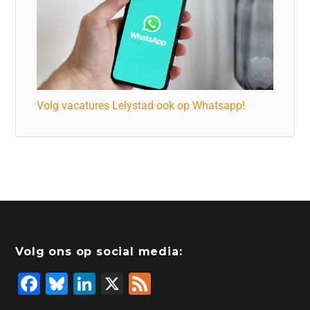
Volg vacatures Lelystad ook op Whatsapp!
Volg ons op social media:
F
Bl
Li
X
F
a
u
n
e