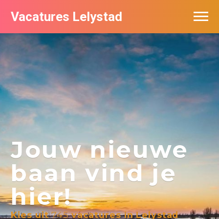
Vacatures Lelystad
Vacatures per bedrijf in Lelystad
De populairste vacatures in Lelystad
Nieuwsbrief feed
Jouw nieuwe
baan vind je
hier!
Kies uit
745
vacatures in Lelystad